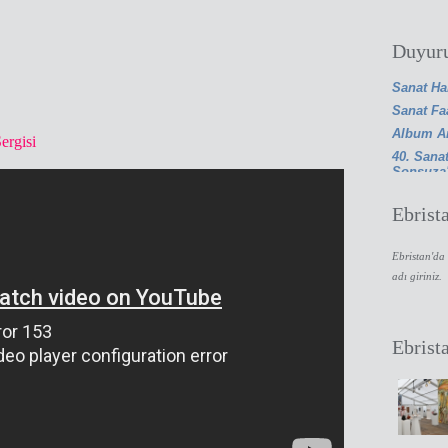
Duyuru
Sanat Ha
Sanat Faa
Album Am
ergisi
40. Sanat
Sonsuza
Ebrist
Ebristan'da 
adı giriniz.
Ebrist