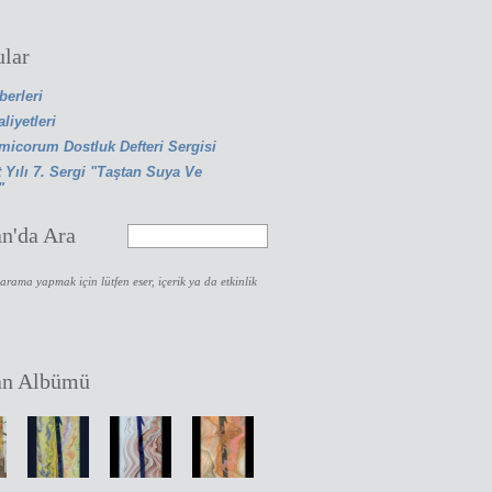
lar
berleri
liyetleri
icorum Dostluk Defteri Sergisi
 Yılı 7. Sergi "Taştan Suya Ve
"
an'da Ara
arama yapmak için lütfen eser, içerik ya da etkinlik
an Albümü