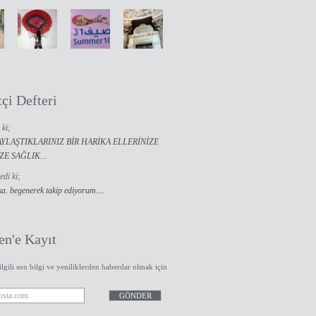
tçi Defteri
 ki;
AYLAŞTIKLARINIZ BİR HARİKA ELLERİNİZE
E SAĞLIK...
edi ki;
ka. begenerek takip ediyorum....
en'e Kayıt
 ilgili son bilgi ve yeniliklerden haberdar olmak için