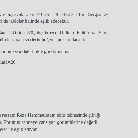
yle açılacak olan
40 Gül 40 Hadis Ebru Sergisi
nde,
ri
de tablolar halinde eşlik edecektir.
aat 18.00
de
Küçükçekmece Halkalı Kültür ve Sanat
linde sanatseverlerin beğenisine sunulacaktır.
nunu aşağıdaki linkte görebilirsiniz.
m&aid=26
i
e ressam Reza Hemmatiradın ebru teknesinde çıktığı
r. Ebrunun sahneye yansıyan görüntülerine değerli
ler ile eşlik ediyor.