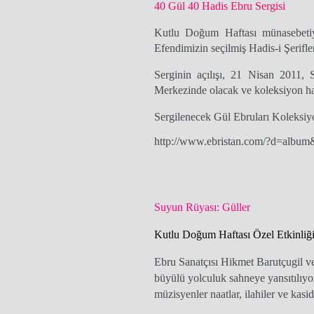
40 Gül 40 Hadis Ebru Sergisi
Kutlu Doğum Haftası münasebeti
Efendimizin seçilmiş
Hadis-i Şerifle
Serginin açılışı,
21 Nisan 2011, S
Merkezi
nde olacak ve koleksiyon ha
Sergilenecek Gül Ebruları Koleksiyo
http://www.ebristan.com/?d=albu
Suyun Rüyası: Güller
Kutlu Doğum Haftası Özel Etkinliğ
Ebru Sanatçısı Hikmet Barutçugil v
büyülü yolculuk sahneye yansıtılıyo
müzisyenler naatlar, ilahiler ve kaside