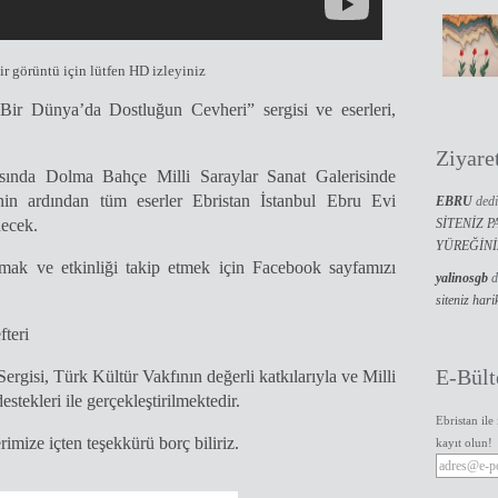
ir görüntü için lütfen HD izleyiniz
r Dünya’da Dostluğun Cevheri” sergisi ve eserleri,
Ziyare
asında Dolma Bahçe Milli Saraylar Sanat Galerisinde
inin ardından tüm eserler Ebristan İstanbul Ebru Evi
EBRU
dedi
decek.
SİTENİZ P
YÜREĞİNİZ
lmak ve etkinliği takip etmek için Facebook sayfamızı
yalinosgb
d
siteniz hari
teri
E-Bült
gisi, Türk Kültür Vakfının değerli katkılarıyla ve Milli
stekleri ile gerçekleştirilmektedir.
Ebristan ile
rimize içten teşekkürü borç biliriz.
kayıt olun!