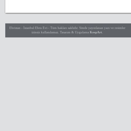
Ebristan - İstanbul Ebru Evi - Tüm hakları saklıdır. Sitede yayınlanan yazı ve resimler
izinsiz kullanılamaz. Tasarım & Uygulama
Keep
Art
.