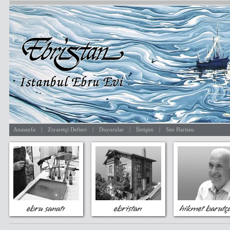
Anasayfa
|
Ziyaretçi Defteri
|
Duyurular
|
İletişim
|
Site Haritası