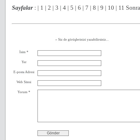
Sayfalar
:
| 1 |
2
|
3
|
4
|
5
|
6
|
7
|
8
|
9
|
10
|
11
Sonra
» Siz de görüşlerinizi yazabilirsiniz...
İsim *
Yer
E-posta Adresi
Web Sitesi
Yorum *