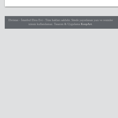
Ebristan - İstanbul Ebru Evi - Tüm hakları saklıdır. Sitede yayınlanan yazı ve resimler
izinsiz kullanılamaz. Tasarım & Uygulama
Keep
Art
.