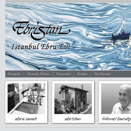
Anasayfa
|
Ziyaretçi Defteri
|
Duyurular
|
İletişim
|
Site Haritası